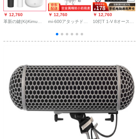
￥ 12,760
￥ 12,760
￥ 12,760
￥
革新の鍵(Ki)Kimu
mi-600アタッチド版
10灯T 1-V 8オースト
I
009无线マイク家庭用
ミニボント·コーナ·マ
リアディック携帯电
テレビアンK歌神器第
イク·ピアノ·テ·ピア
话のマイク生放送セ
二家庭カラオケ会议
ノピグ
クシック携帯帯电话
マイク白ダイバース
のパソリングの泛用
セト
キッスT 1-V 8モリプ
ロ版
s