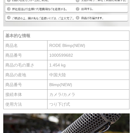
基本的な情報
商品名
RODE Blimp(NEW)
商品番号
1000599682
商品の毛の重さ
1.454 kg
商品の産地
中国大陸
商品番号
Blimp(NEW)
接続本体
カメラ/カメラ
使用方法
つり下げ式