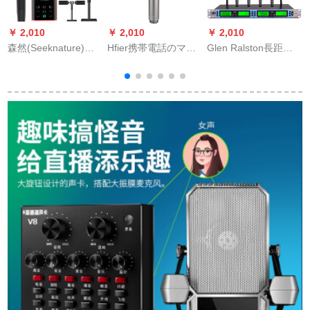
￥ 2,010
￥ 2,010
￥ 2,010
￥
森然(Seeknature)播
Hfier携帯電話のマイ
Glen Ralston長距離
放吧二代电音版キャ
ク無線Bluetoothは、
無線マイクは四十八
パシタセクサウンド
音声カードのドゥの
本の真ダイバーシテ
カード映写客快播呼
マイクを内蔵してい
ィー容量uの長距離会
麦录音K歌歌歌唱播吧
ます。全国民カラオ
議を引率して結婚を
二代电音版+SR 7 Vサ
ケは音を立てて生放
祝うktvマイクを演出
ントラ版(赤)
送します。コーデュ
します。
ンサーのスピリット
とスカーの一体のス
ピリットカードK歌宝
高级灰です。