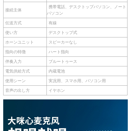
携帯電話、デスクトップパソコン、ノート
接続主体
パソコン
伝送方式
有線
使い方
デスクトップ式
ホーンユニット
スピーカーなし
指向の特徴
ハート指向
伴奏入力
ブルートゥース
電気供給方式
内蔵電池
使用シーン
実况用、スマホ用、パソコン用
音声の出し方
イヤホン