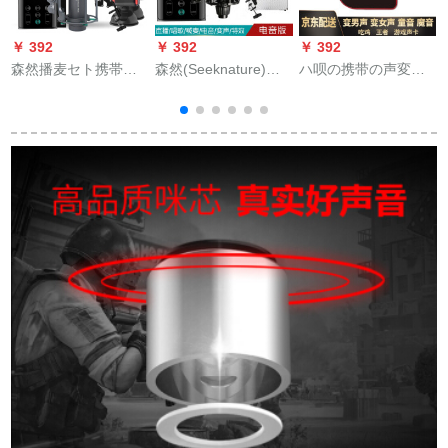
￥ 392
￥ 392
￥ 392
￥
森然播麦セト携帯帯
森然(Seeknature)森
ハ呗の携带の声変化
ロ
生放送K歌呼声カード
然播吧第二世代电音
器の男性は女性のお
セスト手映客キャス
版外置电音版キャバ
姉さんのロリ音を変
信
ター设备大振膜キャ
クタK歌快手震音叫麦
えてくれました。ニ
m
スター
装备セイト播吧二代
ワワのゲームを食べ
电音版+森然T 2058大
て、戦场の调音器の
振膜マイクセト
マイクリングの音の
通话の変音のソフ
ト。