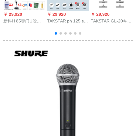
￥ 29,920
￥ 29,920
￥ 29,920
￥
新科H 85専门U段无
TAKSTAR ph 125 s全
TAKSTAR GL-20キャ
线マイク四家庭会议
国民的K歌携帯帯電話
パシー大振膜キャパ
ダンス演出司会K歌动
マイク神器生放送歌
シタ录音スタジオス
轮式マイクH 85本体
唱設備サーウドカー
タジオスタジオ専用
+1本のガチチョウ首
ドドドドップAndroid
生アフレコッティ合
式+3本の持ち式公式
泛用マイク容量麦高
唱マイクGL-20+PM-
标准装备
貴金＋モニルター
5幻象电源+オレフィ
2
ンセト