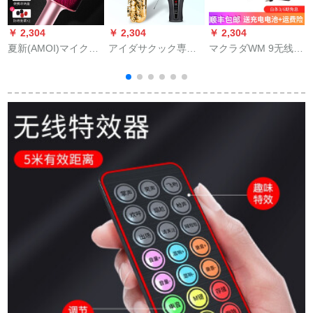
￥ 2,304
￥ 2,304
￥ 2,304
￥
夏新(AMOI)マイク全
アイダサクック専门
マクラダWM 9无线リ
国民カラオケ携帯携
用无线マイクST-5ピ
ポートタワービィー
帯携帯電話ワイヤレ
カック屋外スティッ
ミニ蜂受信机デュバ
ストールのトゥルス
チユニバーサルマイ
ースマイク一眼レフ
歌唱専門用マイクで
ク电池、つまりサク
录音WM 9 S
カラーされたオース
ソウム电池、つぼサ
トリアは、一体の
クソニックソニック
Android Att共通K歌宝
ST-5を使用します。
物マキロズを持って
います。