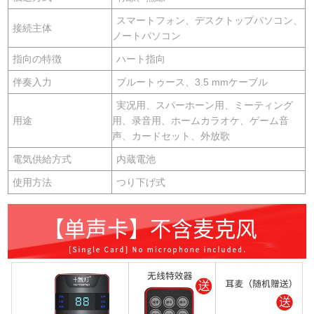
スマートフォン、デスクトップパソコン、
接続主体
ノートパソコン
指向の特徴
ハート指向
伴奏入力
ブルートゥース、3.5 mmケーブル
実况用、スパーホーン用、ミーティング
用途
用、录音用、ホームカラオケ、ゲーム音
声、カードセット、外放歌
電気供給方式
内蔵電池
使用方法
つり下げ式