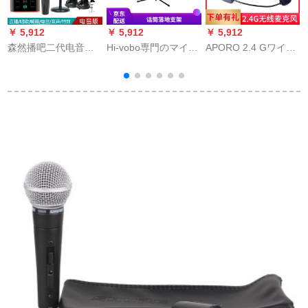
￥ 5,912
￥ 5,912
￥ 5,912
￥
森然播吧二代电音版
Hi-vobo専門のマイク
APORO 2.4 Gワイヤ
ド
外付けボイスカード
受話器スタンドスタ
レストークストール
携帯生中継カードセ
ンドスタンド着地金
ストストストストシ
ットキャスター录音
属三脚ステージK歌麦
ョー演出演出ジット
マイク全民k歌携帯電
架受話器ラック加重
延長胸麦さん小蜜蜂
話マイク速手振れ生
専門生放送室外専門
フード機能セク
放送コールデバイス
マイク着地サポート
セット播送バーII电音
版+SR-7 Vセット