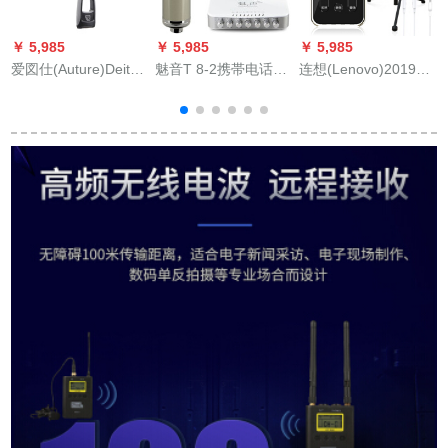
￥ 5,985
￥ 5,985
￥ 5,985
￥
爱図仕(Auture)Deity
魅音T 8-2携帯电话の
连想(Lenovo)2019刃
S
V-mic D 3 Pro携带一
キャパシー専门の歌
锋版サウドカードド
3
眼レフ录音麦パソコ
を歌って录音しま
ベルト生放送设备ブ
ンビデオーV-mic D 3
す。マイクを生放送
ルートルズ伴奏変音
1
Pro Location Kit
します。全セクトの
特效Mass king ggセ
パソコンの外付けの
イリング専门用神器
音响カードドMS-2グ
精华
ーレー