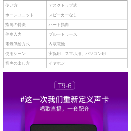
使い方
デスクトップ式
ホーンユニット
スピーカーなし
指向の特徴
ハート指向
伴奏入力
ブルートゥース
電気供給方式
内蔵電池
使用シーン
実况用、スマホ用、パソコン用
音声の出し方
イヤホン