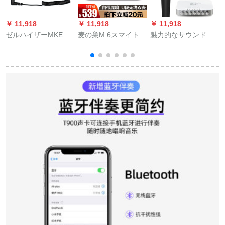
￥ 11,918
￥ 11,918
￥ 11,918
￥
ゼルハイザーMKE
麦の巣M 6スマイトメ
魅力的なサウンドの
ソ
440 MKH 416同期イ
ディア歌ワイヤレス
Poseidonは、有線の
アンデビューサーカ
トマイク小米海信创
活動圏のマイクを持
メラ一目レフマイク
维楽视康佳长虹テレ
っています。速くて
MKE 400
ビトジェクU段マキル
手を振ってK歌の屋外
ド
のアニウサが歌を歌
ってレコーディング
します。マイクラ生
放送设备の全セトの
ボーカーストです。