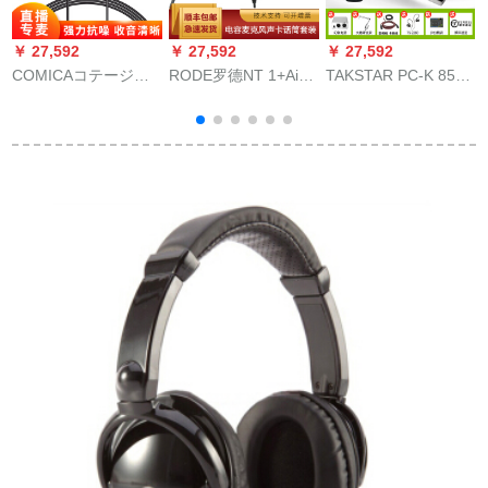
￥ 27,592
￥ 27,592
￥ 27,592
￥
COMICAコテージ
RODE罗德NT 1+Ai-1
TAKSTAR PC-K 850
C
は、マイクを生の中
キャプション声优マ
キャクターコードコ
に継続して食べて放
イクNT 1+Ai-1マイク
ードコードダウンア
送します。マイクロ
イクラインラインラ
タ
授业の教师vs logs录
インラインラインラ
画会议に出演しま
インラインラインラ
す。
インラインラインラ
インライン携帯帯生
放送設備k歌サウドカ
ース