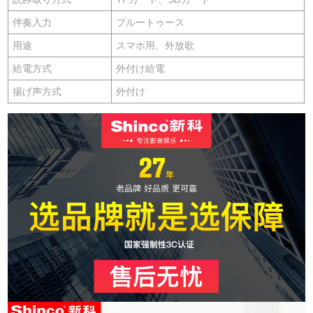
伴奏入力
ブルートゥース
用途
スマホ用、外放歌
給電方式
外付け給電
揚げ声方式
外付け