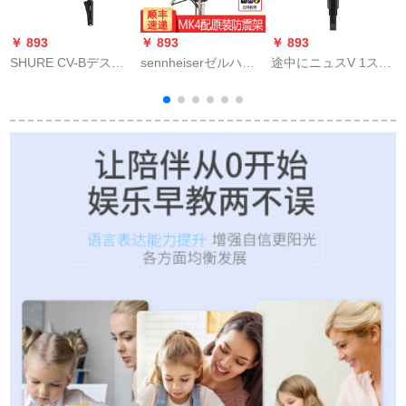
￥ 893
￥ 893
￥ 893
￥
SHURE CV-Bデステ
sennheiserゼルハラ
途中にニュスV 1スマ
ィック会議マイク台
イザMK 4キャパシー
ホがスーパーマーケ
（
座CVG 12 CVG 18
録音専門用スタジオ
ットマーケットで全
電
CVG 12 RSネクマイ
マイクキャスターキ
能合唱車FMカラオケ
クCVG 18 RS-B/Cス
ャスターセットライ
ビ無線接続オースト
トール
ト森海原装防震棚
リアディック一体マ
ダ
イク石黒