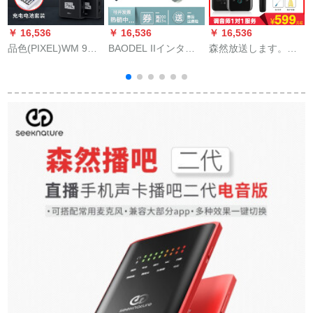
￥ 16,536
￥ 16,536
￥ 16,536
￥
品色(PIXEL)WM 9小
BAODEL IIインタ
森然放送します。二
B
蜂无线マイク専门カ
ビ、マイクマイク+3
代目ミニカドドの携
M
メラジ収音マイクキ
メセルグリップ+マイ
帯電話で、麦通用の
ヤノニコンソニー一
ク
全国民カラオケコン
眼レフテープテープ
ピュータキスタのマ
テープ携帯电话マイ
イクアンdroidさんが
ク
歌ってくれて録音し
たマイクを生放送し
ます。ミニ+E 300さ
んはマックスの公式
標準装備を持ってい
ます。