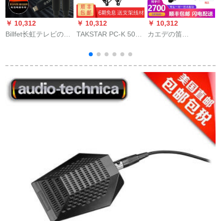
￥ 10,312
￥ 10,312
￥ 10,312
￥
Billfet长虹テレビの全
TAKSTAR PC-K 500
カエデの笛
B
国民カラオケの无线
徳勝専门コンデサイ
(Saramonic)无线のリ
マイク金美科オース
用テープ电话生放送
ダ式の取材のマイク
トリアM 1 C 1のテレ
设备サウドカードドK
の小さいハチの无线
ビィのマイクはつけ
500+サポトライト线
のマイクの携帯电话
B
ます2麦のプロシュー
材セト
の一眼レフのカメラ
トを使います。
の専门の取材のラジ
オのマイクの1つのド
ラップ2。