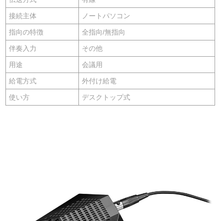
接続主体
ノートパソコン
指向の特徴
全指向/無指向
伴奏入力
その他
用途
会議用
給電方式
外付け給電
使い方
デスクトップ式