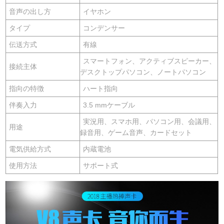
音声の出し方
イヤホン
タイプ
コンデンサー
伝送方式
有線
スマートフォン、アクティブスピーカー、
接続主体
デスクトップパソコン、ノートパソコン
指向の特徴
ハート指向
伴奏入力
3.5 mmケーブル
実況用、スマホ用、パソコン用、会議用、
用途
録音用、ゲーム音声、カードセット
電気供給方式
内蔵電池
使用方法
サポート式