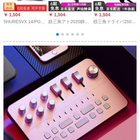
￥ 1,504
￥ 1,504
￥ 1,504
￥
SHURESVX 14/PGA
鉄三角アト2020静電
鉄三角ドライバ250
ル
31Ӣド装着式ワイヤ
容量マイク録音専门
USB容量マイク携帯
レク専门ステージ演
はカラオケ生放送キ
电话の全国民カラオ
出専门
ャスターで全セト録
ケ录音パソコ専门门
音カードです。携帯
マイクギタ神器ラジ
帯の電話のパソコで
オの吹替え录音歌设
5
通用する早手歌はマ
备のキーパーが歌を
イク専用のマイクを
うたうパソコン版サ
標準装備していま
ポトラックトラック
す。