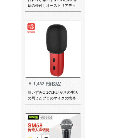
话の外付けオーストリアディ
ックのUSBサウンドトラック
のトラックPC pa so conは
Massキング录音です。泛用设
备キャスターのUSBサウンド
カードのドのフライトを生放
送します。E-Y-60と组み合わ
せます。
￥
1,432 円(税込)
歌いずみC 1のあいがさの生活
の同じたプロのマイクの携帯
电话のパソコンは速の手で音
の全国民のK歌の通用する容量
のマイクの赤を震动させま
す。