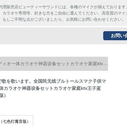
代理販売店ビューティーサウンドには、各種のマイクが揃えております
、カラオケ専用等、好きな方をご自由に選んでください、高音質のマイ
。もしご不明な点がございましたら、お気軽にお問い合わせください。
お問い
ディオ一体カラオケ神器设备セットカラオケ家庭ktv王
帯で歌を歌います。全国民无线ブルトールスマク子供マ
体カラオケ神器设备セットカラオケ家庭ktv王子蓝
版）
（七色灯魔音版）