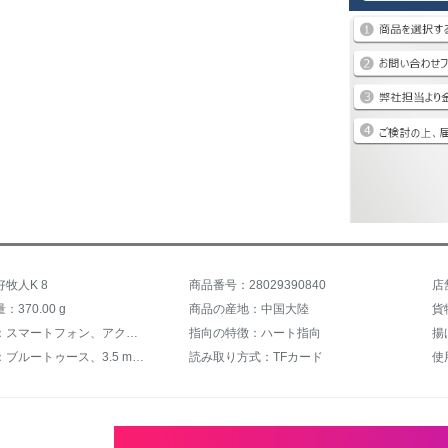
牧人K 8
商品番号：28029390840
店
370.00 g
商品の産地：中国大陸
貨
接続主体：スマートフォン、アクティブスピーカー、デスクトップパソコン
指向の特徴：ハート指向
揚
伴奏入力：ブルートゥース、3.5 mmケーブル
読み取り方式：TFカード
使