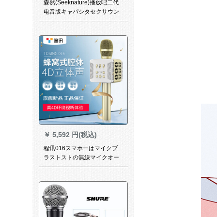
森然(Seeknature)播放吧二代
电音版キャパシタセクサウン
ドカード映写客快播呼麦录音K
歌歌歌唱播吧二代电音版+SR
7 Vサントラ版(赤)
￥
5,592 円(税込)
程讯016スマホーはマイクブ
ラストストの無線マイクオー
でコーラス万能サウドドドの
神器シャムリングを歌ってく
れます。