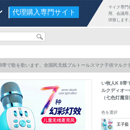
ンド
マイク専門
代理購入専門サイト
用、会議用
供致します
 8帯で歌を歌います。全国民无线ブルトールスマク子供マルク
灯魔音版）
い牧人K 8
ルクディオ一
（七色灯魔音
色を選択
王子藍