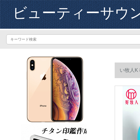
ビューティーサウ
い牧人K
子蓝（七色