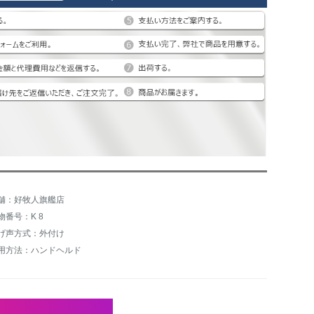
舗：好牧人旗艦店
物番号：K 8
げ声方式：外付け
用方法：ハンドヘルド