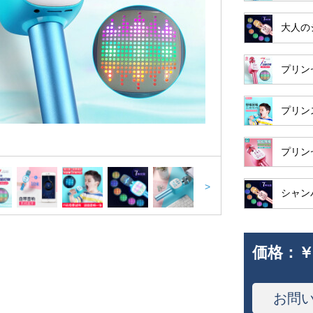
大人の
プリン
プリン
プリン
>
シャン
価格：
￥
お問