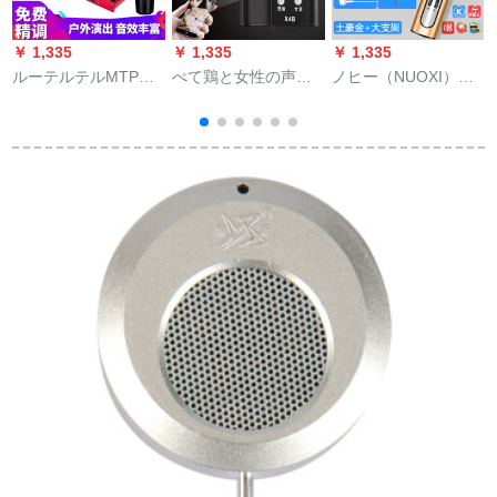
￥ 1,335
￥ 1,335
￥ 1,335
￥
ルーテルテルMTP
べて鶏と女性の声変
ノヒー（NUOXI）携
250 DMCキャバクラ
わり器を食べます。
帯帯電話マイク全国
を持っています。携
全国民的に「カラオ
民K歌神器音カノンド
帯電話で生放送して
ケの速さ」は音を震
キャクター・パッシ
歌を歌って、カード
わせて呼びます。
タ付のマリンポーリ
ドを生放送する設備
ングミュージックビ
はフルートのライト
デオアウトレット
MTP 250 DMマイク
です。