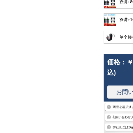
双讲+
双讲+1
单个接
価格：
￥
込)
お問