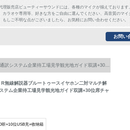
代理販売店ビューティーサウンドには、各種のマイクが揃えております
、カラオケ専用等、好きな方をご自由に選んでください、高音質のマイ
。もしご不明な点がございましたら、お気軽にお問い合わせください。
お問い
同時通訳システム企業待工場見学観光地ガイド双講+30位
 911 R無線解説器ブルートゥースイヤホン二対マルチ解
ステム企業待工場見学観光地ガイド双講+30位席チャ
0听+10位USB充+收纳箱