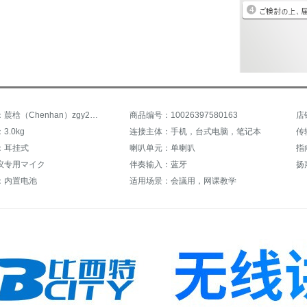
商品名称：莀梒（Chenhan）zgy2110
商品编号：10026397580163
店
.0kg
连接主体：手机，台式电脑，笔记本
传
：耳挂式
喇叭单元：单喇叭
指
议专用マイク
伴奏输入：蓝牙
扬
：内置电池
适用场景：会議用，网课教学