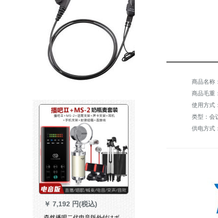
商品毛重：3
使用方式
类型：会
供电方式
￥
7,192 円(税込)
森然播吧二代电音版外付けボ