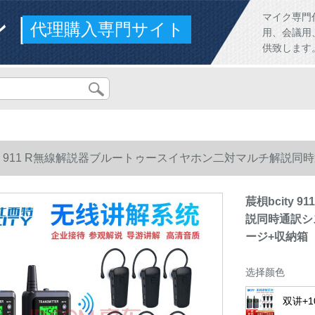
ンド
マイク専門
代理購入専門サイト
用、会議用
供致します
ity 911 R無線解説器ブルートゥースイヤホン二対マルチ解説
+収納箱
莀梖bcity
説同時通訳シ
ージ+収納箱
选择颜色
双讲+1