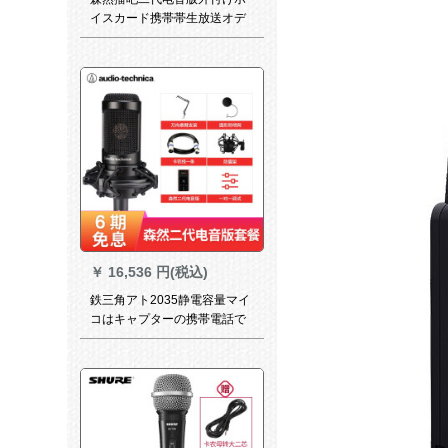
イスカード携帯帯生放送オデ
ュオカーカーカードドドスポ
ーツスポーツスポーツスタジ
オ录音マイク全民カラオケ携
帯帯电话マイク速手振り生放
送コード设备セントで生放送
します。II電音版+MS-2哺乳瓶
のマックセット
￥
16,536 円(税込)
鉄三角アト2035静電容量マイ
コはキャプターの携帯電話で
外付けオーカドドを生放送し
て歌を録音します。マイクの
専门设备はみななで森然と放
送します。