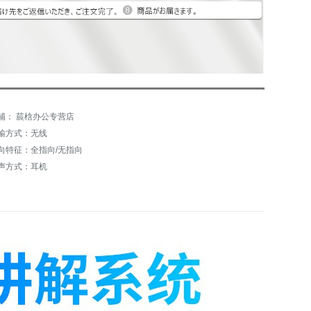
铺： 莀梒办公专营店
输方式：无线
向特征：全指向/无指向
声方式：耳机