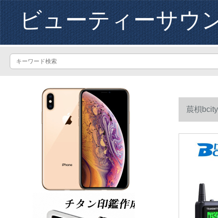
ビューティーサウ
莀梖bc
席チャージ