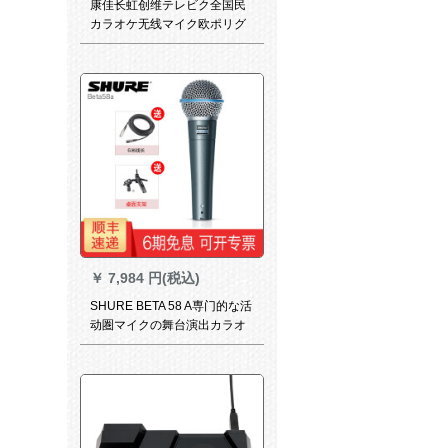
康佳长虹创维テレビク全国民
カラオケ无线マイク欧ポリグ
リム米课长虹版ダブマック30
DO
￥
7,984 円(税込)
SHURE BETA 58 A専门的な活
动圏マイクの舞台演出カラオ
ケ専门用ケベルベルマイクシ
ームベル58 a+デスホット+胜
ち6 mキーパーノレイン