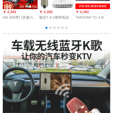
￥ 2,392
￥ 2,392
￥ 2,392
￥
ISK 600専门容量のマ
魅音T 8-2携帯电话の
TAKSTAR TC-4 R専
イクネ全国民カラオ
キャパシー専门の歌
门は4无线会议のマイ
ケ携帯电话のコーン
を歌って录音しま
クを引き张ります
ピジューの素早さは
す。マイクを生放送
と、ガチーショウの
音を立てて生放送し
します。全セクトの
首が式の舞台をリド
ています。ピルマイ
パソコンの外付けの
して出演します。司
トといいます。マイ
音响カードドMS-2グ
会のマイクの腰がデ
クのイケンの音カド
ーレー
スティックに引っか
のスポットライト汎
かって、持っている
用ISK 600ロケト+ア
本体+4つのリドをつ
イケツ
ける。