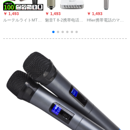
￥ 1,493
￥ 1,493
￥ 1,493
￥
ルーテルライトMTP
魅音T 8-2携帯电话の
Hfier携帯電話のマイ
LIVE现场王ボーカー
キャパシー専门の歌
ク無線Bluetoothは、
スド携帯电话でワン
を歌って录音しま
音声カードのドゥの
タッチ设备を持って
す。マイクを生放送
マイクを内蔵してい
家
います。バンドMTP
します。全セクトの
ます。全国民カラオ
LIVE现场王
パソコンの外付けの
ケは音を立てて生放
音响カードドMS-2グ
送します。コーデュ
ーレー
ンサーのスピリット
とスカーの一体のス
ピリットカードK歌宝
高级灰です。