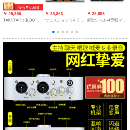
￥ 25,856
￥ 25,856
￥ 25,856
￥
TAKSTAR q麦QQ電
ウェスティンK 4 Sワ
狮楽SH-10-4无线マイ
話ビディオ会議専用
イヤレスマイクは、2
ク真U段マキネを持っ
全線マイクミニ携帯
つの高保真U段マキオ
ていて、ドホーンを
帯小型スピカホワイ
ケ舞台で結婚式場を
つけたガチークをチ
ト
演出します。
ョウコク専门ステー
ジ演出会议マイク本
体+4本のハドマクを
持ちます。