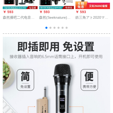
￥ 593
￥ 593
￥ 593
￥
森然播吧二代电音版
森然(Seeknature)森
鉄三角アト2020マイ
外付けボイスカード
然播吧第二世代电音
カーパシタ·カラオケ
携帯生中継カードセ
版外置电音版キャバ
录音录音オーストリ
ットキャスター录音
クタK歌快手震音叫麦
アディック·サウンド
マイク全民k歌携帯電
装备セイト播吧二代
トラック·サウンドト
話マイク速手振れ生
电音版+森然T 2058大
ラック
放送コールデバイス
振膜マイクセト
セット播送バーII电音
版+SR-7 Vセット