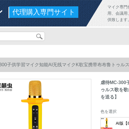
ンド
マイク専門
代理購入専門サイト
用、会議用
供致します
-300子供学習マイク知能AI无线マイクK歌宝携带布布鲁トゥル
る】
虐待MC-3
ゥルス歌を歌
を送る】
色を選択
AI版