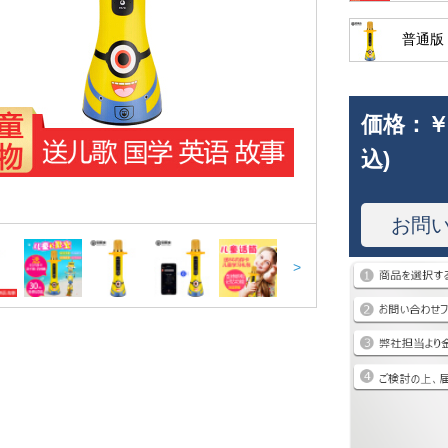
普通版
価格：
￥
込)
お問
>