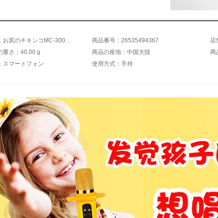
商品名称：お尻のチキンコMC-300子供学習マイク知能AI無線マイクK歌宝携帯ブルートゥースの歌を歌う子供朗読司会AI版【8 Gメモリカード+麦カバーを送る】
商品番号：26535494367
店
重さ：40.00 g
商品の産地：中国大陸
商
：スマートフォン
使用方式：手持