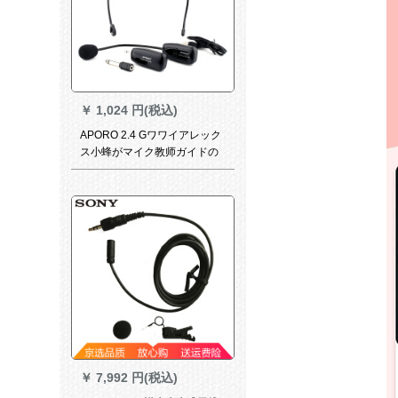
￥
1,024 円(税込)
APORO 2.4 Gワワイアレック
ス小蜂がマイク教师ガイドの
头を持っています。ホーンの
肌の色を隠した形で麦运动フ
ートの黒ぃです。
￥
7,992 円(税込)