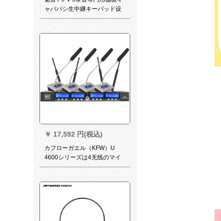
ャパパシ生中継キーパッド设
备震音速K歌マキ9-6
￥
17,592 円(税込)
カフローガエル（KFW）U
4600シリーズは4无线のマイ
クを引いて腰にガチーショウ
の首の会议の讲演の育成训练
会议を行います。FMマイク
KTVマイクU 4600 C