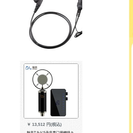
￥
13,512 円(税込)
魅音T 9-V 5录音専门用棚级キ