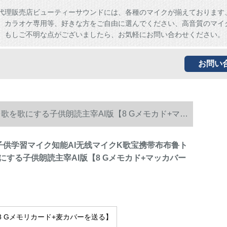
代理販売店ビューティーサウンドには、各種のマイクが揃えております
、カラオケ専用等、好きな方をご自由に選んでください、高音質のマイ
。もしご不明な点がございましたら、お気軽にお問い合わせください。
お問い
ス歌を歌にする子供朗読主宰AI版【8 Gメモカド+マッ
00子供学習マイク知能AI无线マイクK歌宝携带布布鲁ト
にする子供朗読主宰AI版【8 Gメモカド+マッカバー
【8 Gメモリカード+麦カバーを送る】