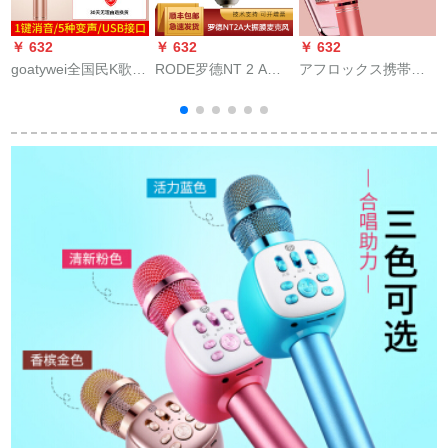
￥ 632
￥ 632
￥ 632
￥
goatywei全国民K歌神
RODE罗德NT 2 A大
アフロックス携帯帯
器携帯帯電話マイク
振膜マイクは、指向
電話マイク全国民カ
無線Bluetooth家庭用
性コリックマイク専
ラオケ子供オ・ディ
歌を歌う子にマイク
门のマイク歌を生放
オ·マイク一体歌唱神
はオ・ディオという
送して录音します。
器ワイヤレストール·
一体型のパソコディ
トゥルス家庭ktv変声
ック汎用家庭用カラ
器生放送バラ金
オケ【簡易版】土豪
金を持つ。