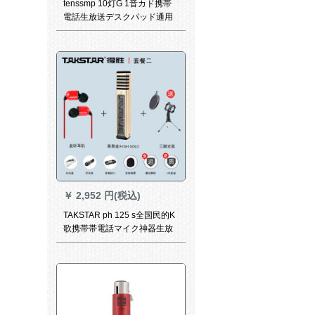
tenssmp 10灯G 1音カド携帯
電話生放送デスクパッド通用
調音台高速手k歌専用呼び声マ
ッキスタ設備フルトラックト
ラックトラック
￥
2,952 円(税込)
TAKSTAR ph 125 s全国民的K
歌携帯帯電話マイク神器生放
送歌唱設備サーウドカードド
ドドップAndroid泛用マイク容
量麦高貴金＋モニルター