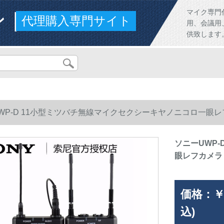
ンド
マイク専門
代理購入専門サイト
用、会議用
供致します
WP-D 11小型ミツバチ無線マイクセクシーキヤノニコロ一眼
ソニーUWP
眼レフカメラ
価格：
￥
込)