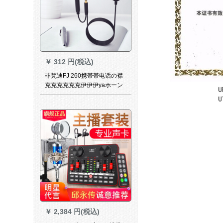
￥
312 円(税込)
非梵迪FJ 260携帯帯电话の襟
克克克克克克伊伊伊yaホーン
付きノ・ト・パン携帯帯电话
の生放送ビディオ・カメラ黒
￥
2,384 円(税込)