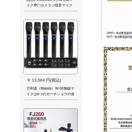
イク専门カメラジ収音マイク
キヤノニコンソニー一眼レフ
テープテープテープ携帯电话
マイク
￥
13,584 円(税込)
万利達（Malata）W-06無線マ
イクは6つのガーチショウの首
のジッドを無線で持ちます。
无线会议用の公演スピチK歌マ
キを持って、6つの手に持って
きます。