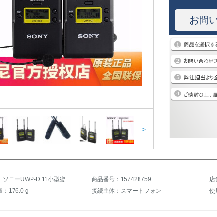
お問
>
商品名称：ソニーUWP-D 11小型蜜蜂無線マイクセット無線マイクソニーキヤノンニコンマイクロ一眼レフカメラ
商品番号：157428759
店
176.0 g
接続主体：スマートフォン
使