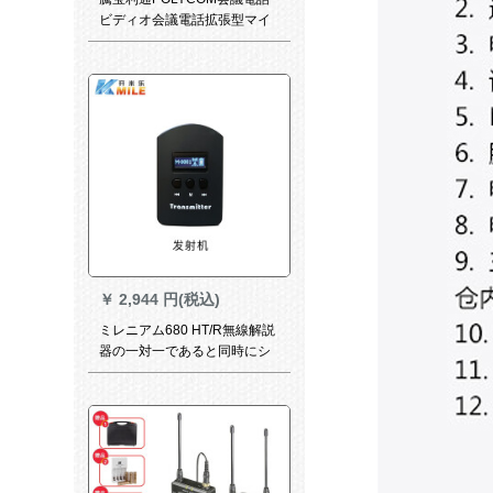
ビディオ会議電話拡張型マイ
ク
￥
2,944 円(税込)
ミレニアム680 HT/R無線解説
器の一対一であると同時にシ
ストの接待訪問ガイドチャー
のブラストストストストスト
解説イヤホーンKM-680 T送信
機