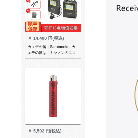
￥
14,400 円(税込)
カエデの笛（Saramonic）カ
エデの笛は、キヤノンのニコ
ンの一眼レフの无线の麦ソニ
の専门のカメレオンのファッ
ションビルの襟を引いてくれ
ました。マイクの携帯电话を
胁します。カエデの笛を生放
送します。
￥
5,592 円(税込)