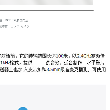
舗：RODE索順専門店
続本体：カメラ/カメラ