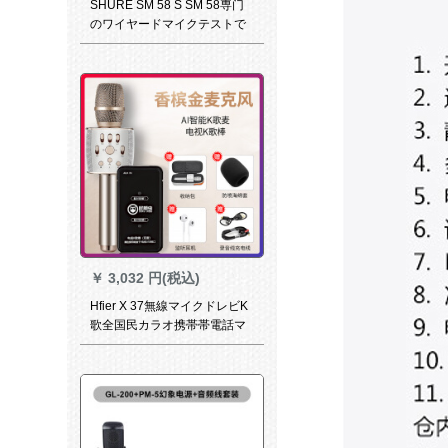
SHURE SM 58 S SM 58専门
のワイヤードマイクテストで
ギタを弾きます。家庭用KTV
マイク生放送サントカードド1
話を放します。（48 Vスライ
ドで電気を供給します。）
￥
3,032 円(税込)
Hfier X 37無線マイクドレビK
歌全国民カラオ携帯帯電話マ
イク無線Bluetoothマイクラ一
体屋外でシンパンを歌うこ
と。