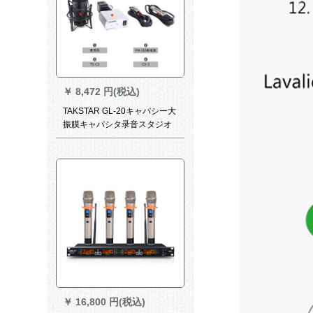
￥
8,472 円(税込)
TAKSTAR GL-20キャパシー大
振膜キャパシタ录音スタジオ
スタジオスタジオ専用生アフ
レコッティ合唱マイクGL-
20+PM-5幻象电源+オレフィ
ンセト
￥
16,800 円(税込)