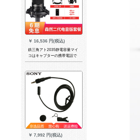
￥
16,536 円(税込)
鉄三角アト2035静電容量マイ
コはキャプターの携帯電話で
外付けオーカドドを生放送し
て歌を録音します。マイクの
専门设备はみななで森然と放
送します。
￥
7,992 円(税込)