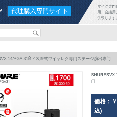
ンド
マイク専門
代理購入専門サイト
用、会議用
供致します
SVX 14/PGA 31Ӣド装着式ワイヤレク専门ステージ演出専门
SHURESV
门
価格：
￥
込)