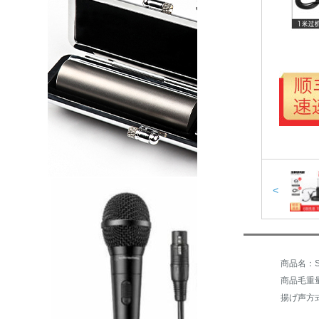
<
商品毛重量：
揚げ声方