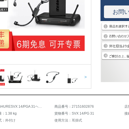
お問
>
商品名：SHURESVX 14/PGA 31ヘッド装着式ワイヤレスマイク専門舞台演出専用
商品番号：27151602876
店
1.38 kg
貨物番号：SVX 14/PG 31
接
式：外付け
使用方法：耳掛式