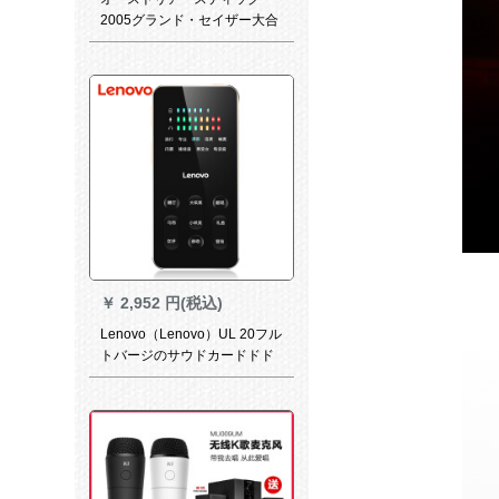
2005グランド・セイザー大合
唱キャバクラ・レコーディン
グマイク得胜電源セト
￥
2,952 円(税込)
Lenovo（Lenovo）UL 20フル
トバージのサウドカードドド
携帯电话生放送K歌设备のフル
パスパスパスパスの呼声変音
特别効果神器