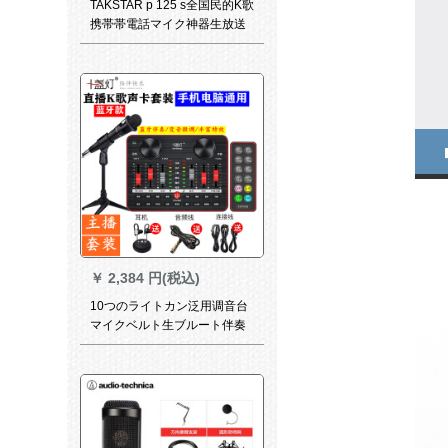
TAKSTAR p 125 s全国民的K歌
携帯帯電話マイク神器生放送
歌唱設備オーストリアサウン
ドトラック
￥
2,384 円(税込)
10つのライトカン泛用调音台
マイクベルト生ブルート伴奏
G 1调音台サウドカドドド