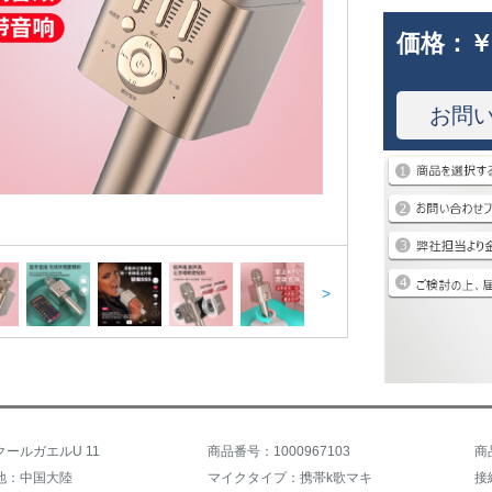
価格：
￥
お問
>
ールガエルU 11
商品番号：1000967103
商
地：中国大陸
マイクタイプ：携帯k歌マキ