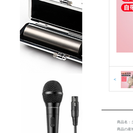
<
商品名：ク
商品の産