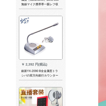
無線マイク携帯帯一眼レフ収
音小蜂マイク
￥
2,392 円(税込)
銀新YX-2090 B全金属窓トラ
シバの双方向銀行カウンター
病院駅の有料窓口拡声器の大
出力ケ-ブマクの窓口