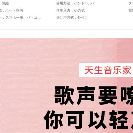
：無線
使用方法：ハンドヘルド
徴：ハート指向
伴奏入力：その他
電
使用シーン：スマホー用、パソコン用
揚げ声方式：外付け