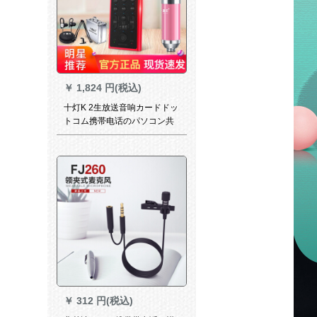
￥
1,824 円(税込)
十灯K 2生放送音响カードドッ
トコム携帯电话のパソコン共
通の早手で麦を叫んで歌を歌
っています。地鶏ゲムの音响
専用の外付け设备の変声器室
内キャスターセバスジット
【ラッキトラック】
￥
312 円(税込)