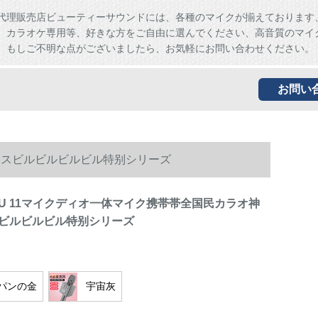
代理販売店ビューティーサウンドには、各種のマイクが揃えております
、カラオケ専用等、好きな方をご自由に選んでください、高音質のマイ
。もしご不明な点がございましたら、お気軽にお問い合わせください。
お問い
レスビルビルビルビル特别シリーズ
U 11マイクディオ一体マイク携帯帯全国民カラオ神
ビルビルビル特别シリーズ
パンの金
宇宙灰