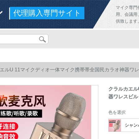
ンド
マイク専門
代理購入専門サイト
用、会議用
供致します
エルU 11マイクディオ一体マイク携帯帯全国民カラオ神器ワ
クラルカエル
器ワレスビル
色を選択
シャン