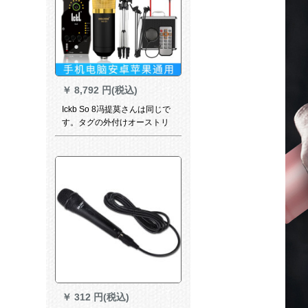
￥
8,792 円(税込)
Ickb So 8冯提莫さんは同じで
す。タグの外付けオーストリ
アディックの携帯帯生放送音
响カードドットコムのコース
ターを录音した全国民カラオ
ケ携帯电话のマイクの速さを
手にして放送します。
￥
312 円(税込)