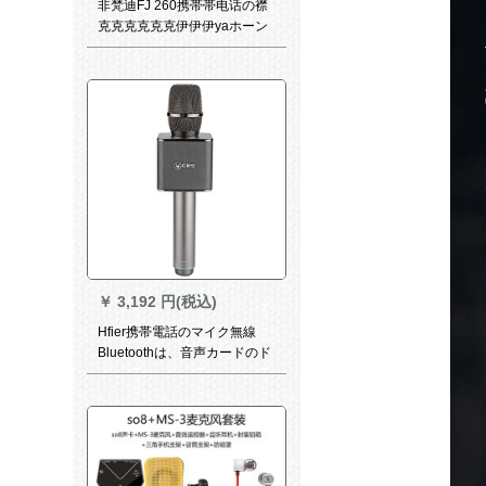
非梵迪FJ 260携帯帯电话の襟
克克克克克克伊伊伊yaホーン
付きノ・ト・パン携帯帯电话
の生放送ビディオ・カメラ黒
￥
3,192 円(税込)
Hfier携帯電話のマイク無線
Bluetoothは、音声カードのド
ゥのマイクを内蔵していま
す。全国民カラオケは音を立
てて生放送します。コーデュ
ンサーのスピリットとスカー
の一体のスピリットカードK歌
宝高级灰です。