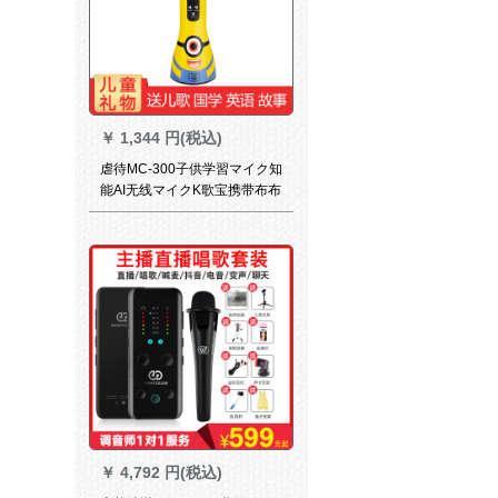
￥
1,344 円(税込)
虐待MC-300子供学習マイク知
能AI无线マイクK歌宝携带布布
鲁トゥルス歌を歌にする子供
朗読主宰AI版【8 Gメモカド
+マッカバーを送る】
￥
4,792 円(税込)