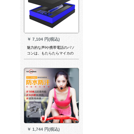
￥
7,104 円(税込)
魅力的な声Iや携帯電話のパソ
コンは、もたらたらマイカの
マイクでカラオケを歌にしま
す。手ぶりの速い声のキャタ
ピラーが屋外で録音設備のセ
ントを生放送します。
￥
1,744 円(税込)