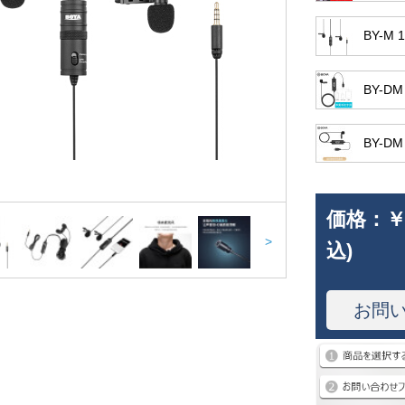
BY-M
BY-D
BY-DM
価格：
￥
>
込)
お問