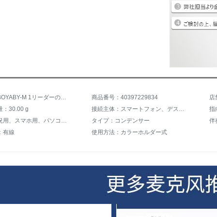
商品名：BOYABY-M 1リーダーのマイクさんがマイクを取材して録音しました。屋外携帯でラジオを生放送します。
商品番号：40397229834
店
30.00 g
接続主体：スマートフォン、デスクトップパソコン、ノートパソコン
指
用途：実況用、スマホ用、パソコン用、会議用、録音用、一眼レフ録音
タイプ：コンデンサー
伴
：有線
使用方法：カラーホルダー式