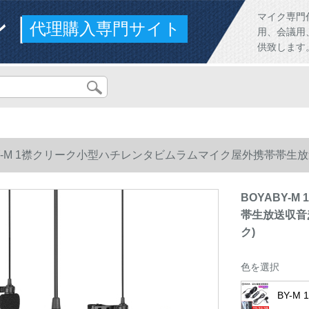
ンド
マイク専門
代理購入専門サイト
用、会議用
供致します
BY-M 1襟クリーク小型ハチレンタビムラムマイク屋外携帯帯生放送収
BOYABY
帯生放送収音麦
ク)
色を選択
BY-M