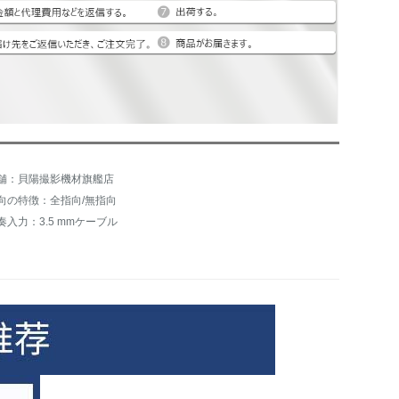
舗：貝陽撮影機材旗艦店
向の特徴：全指向/無指向
奏入力：3.5 mmケーブル