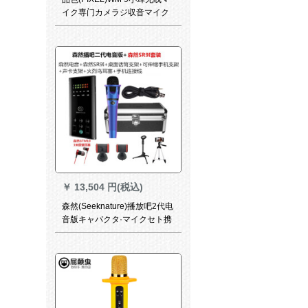
イク専门カメラジ収音マイク
キヤノニコンソニー一眼レフ
テープテープテープ携帯电话
マイク
￥
13,504 円(税込)
森然(Seeknature)播放吧2代电
音版キャバクタ·マイクセト携
帯型サウンドカード映写客快
手生放送呼麦录音K歌设备播吧
2代电音+森然SR 9 I