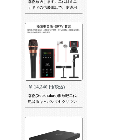
森然放送します。二代目ミニ
カドドの携帯電話で、麦通用
の全国民カラオケコンピュー
タキスタのマイクアンdroidさ
んが歌ってくれて録音したマ
イクを生放送します。ミニ+E
300さんはマックスの公式標
準装備を持っています。
￥
14,240 円(税込)
森然(Seeknature)播放吧二代
电音版キャパシタセクサウン
ドカード映写客快播呼麦录音K
歌歌歌唱播吧二代电音版+SR
7 Vサントラ版(赤)