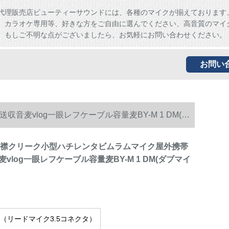
代理販売店ビューティーサウンドには、各種のマイクが揃えております
、カラオケ専用等、好きな方をご自由に選んでください、高音質のマイ
。もしご不明な点がございましたら、お気軽にお問い合わせください。
お問い
音麦vlog一眼レフケーブル容量麦BY-M 1 DM(ダ
-M 1襟クリーク小型ハチレンタビムラムマイク屋外携帯
vlog一眼レフケーブル容量麦BY-M 1 DM(ダブマイ
 1（リードマイク3.5コネクタ）