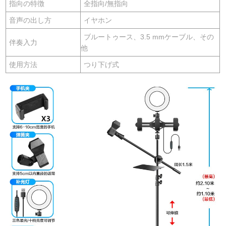
指向の特徴
全指向/無指向
音声の出し方
イヤホン
ブルートゥース、3.5 mmケーブル、その
伴奏入力
他
使用方法
つり下げ式