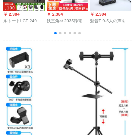
￥ 2,384
￥ 2,384
￥ 2,384
￥
ルトートLCT 249
鉄三角at 2035静電容
魅音T 9-5人の声をう
PROキャバク249
量マイコはキャクタ
まく调整した外付け
PROレコードマイク
ーの携帯電話で外付
ボンボンドの
249 PRO単品
けオーストリアディ
Bluetooth伴奏キャプ
ックを生放送して歌
ターの歌を歌ってく
のマイクの専門設備
れます。麦生放送设
を録音して専門的な
备の全セトのK歌の高
全国人民の公式装備
速容量のマイクコー
のテストを行いま
ルです。
す。