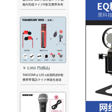
能AI无线マイクK歌宝携带布布
鲁トゥルス歌を歌にする子供
朗読主宰AI版【8 Gメモカド
+マッカバーを送る】
￥
2,952 円(税込)
TAKSTAR p 125 s全国民的K歌
携帯帯電話マイク神器生放送
歌唱設備オーストリアサウン
ドトラック