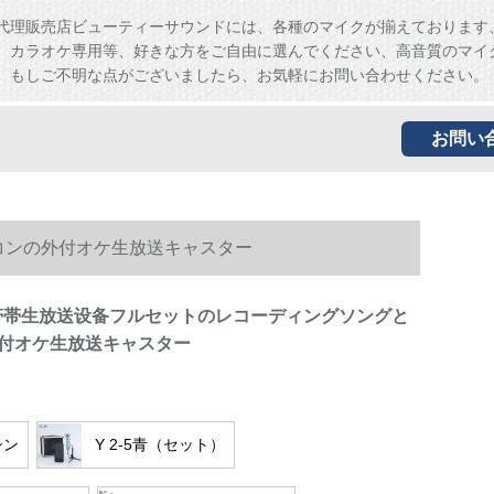
代理販売店ビューティーサウンドには、各種のマイクが揃えております
、カラオケ専用等、好きな方をご自由に選んでください、高音質のマイ
。もしご不明な点がございましたら、お気軽にお問い合わせください。
お問い
ソコンの外付オケ生放送キャスター
6携帯帯生放送设备フルセットのレコーディングソングと
付オケ生放送キャスター
シン
Y 2-5青（セット）