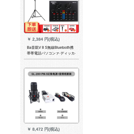
￥
2,384 円(税込)
Ba音凱V 8 S無線Bluetooth携
帯帯電話パソコンァ·ディッカ·
ド·スト·スト·生放送外付けコ
カ·パンチ生放送と呼ばれる録
音K歌キャクター·マイク装置V
8 SE 300美顔ソース
￥
8,472 円(税込)