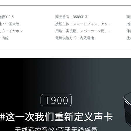
音Y 2-6
商品番号：8689313
商
地：中国大陸
接続主体：スマートフォン、アクティブスピーカー
指
し方：イヤホン
用途：実况用、スパーホーン用、ミーティング用、录音用、ホームカラオケ、ゲーム音声、カードセット、外放歌
伴
：有線
電気供給方式：内蔵電池
使