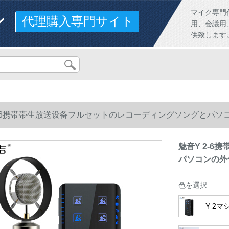
ンド
マイク専門
代理購入専門サイト
用、会議用
供致します
2-6携帯帯生放送设备フルセットのレコーディングソングとパ
魅音Y 2-
パソコンの外
色を選択
Y 2マ