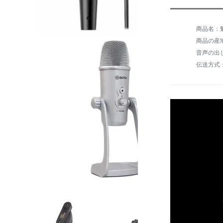
商品名：魅
商品の産
音声の出
伝送方式