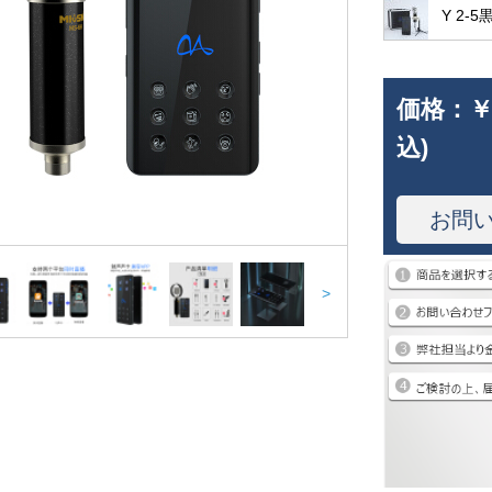
Y 2-
価格：
￥
込)
お問
>