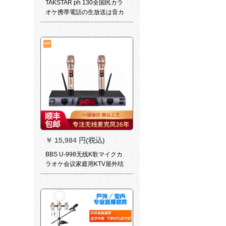
TAKSTAR ph 130全国民カラ
オケ携帯電話の生放送は音カ
ドの音を収录して耳を返しま
す。変声器のコーンデサのコ
ーダンサーの黒の標準装備+鼎
驰のそばにいるのはイヤで
す。
￥
15,984 円(税込)
BBS U-998无线K歌マイクカ
ラオケ会议家庭用KTV屋外结
婚式司会ワイヤレスマイクら
きゴルド