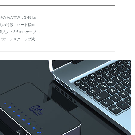
品の毛の重さ：3.48 kg
向の特徴：ハート指向
奏入力：3.5 mmケーブル
い方：デスクトップ式