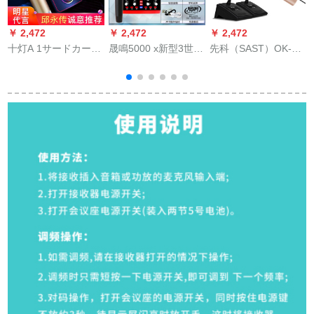
￥ 2,472
￥ 2,472
￥ 2,472
￥
十灯A 1サードカータ
晟鳴5000 x新型3世代
先科（SAST）OK-32
7
ーは、麦男が女性に
の外付けの携帯電話
Aは二無線デビュー会
A
変化しています。鶏
のコンピタの通用す
議のマイクを引く
を食べるということ
る生放送の音カドは1
と、無線のガチーユ
です。デュルタ录音
キーボードの電気音
がネットのマイクが
ク
装置の全セはコンピ
を歩くで、音の変化
二デビュー式のマイ
タ共通のサードカー
の速さの手の火山の
クを引く。
ドドである。
映りのお客さんの全
国民のK歌の調音台の
音カド