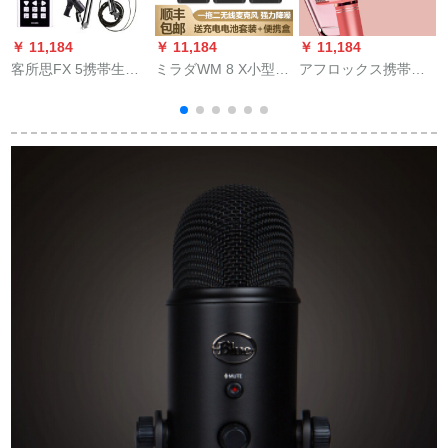
￥ 11,184
￥ 11,184
￥ 11,184
￥
客所思FX 5携帯生放
ミラダWM 8 X小型蜜
アフロックス携帯帯
送音カードセットキ
蜂ラジオマイク無線
電話マイク全国民カ
ャスター屋外K歌快手
マイクマイクマイク
ラオケ子供オ・ディ
映客山椒電音マキ設
マイクトーク8 Sの一
オ·マイク一体歌唱神
備（専門級磁気K歌叫
眼レフビデオ録音
器ワイヤレストール·
びセット）FX 5+Mc
トゥルス家庭ktv変声
300セット
器生放送バラ金