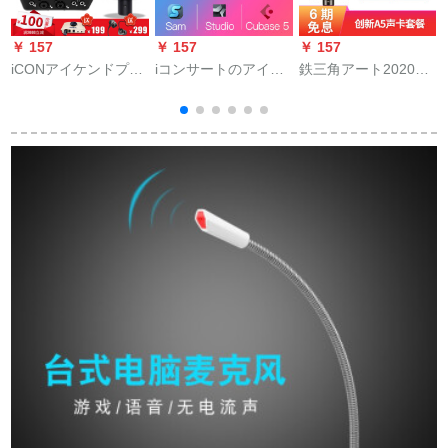
￥ 157
￥ 157
￥ 157
￥
iCONアイケンドプロ
iコンサートのアイケ
鉄三角アート2020マ
T
外付けのオーストリ
ンサードのデバック
イクパシタマキ录音
アディックとは、サ
精调サービズの外付
テープ录音テ専门サ
ウンドトラックと呼
けけサンドのインス
ービス専门サーウド
ばれるプログラムで
トシリーズ駆动専门
デバイスセトPC k歌
す。
のデバック生放送効
携带帯生放送专用セ
果の専门的な使い方
トの革新A 5にサドカ
ードと呼ばれる歌で
す。