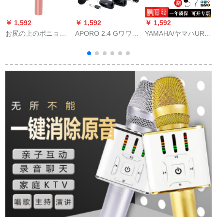
￥ 1,592
￥ 1,592
￥ 1,592
￥
お尻の上のポニョ
APORO 2.4 Gワワイ
YAMAHA/ヤマハUR
(Hifier)携帯電話のマ
アレックス小蜂がマ
22 PACK录音専门用
イク無線Bluetoothに
イク教师ガイドの头
セクトボックスカー
音声カドのマイクを
を持っています。ホ
ル录音
内蔵します。全国民K
ーンの肌の色を隠し
歌の震えアナウサが
た形で麦运动フート
生放送します。コー
の黒ぃです。
ンデザンサのスッポ
ン一体のシャントK歌
宝のバラの金