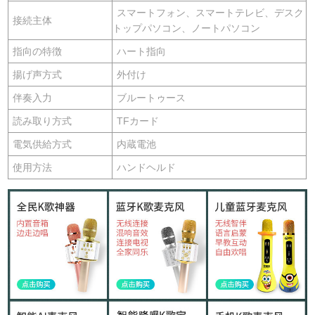
スマートフォン、スマートテレビ、デスク
接続主体
トップパソコン、ノートパソコン
指向の特徴
ハート指向
揚げ声方式
外付け
伴奏入力
ブルートゥース
読み取り方式
TFカード
電気供給方式
内蔵電池
使用方法
ハンドヘルド