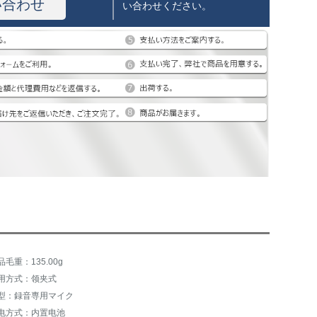
い合わせ
い合わせください。
品毛重：135.00g
用方式：领夹式
型：録音専用マイク
电方式：内置电池