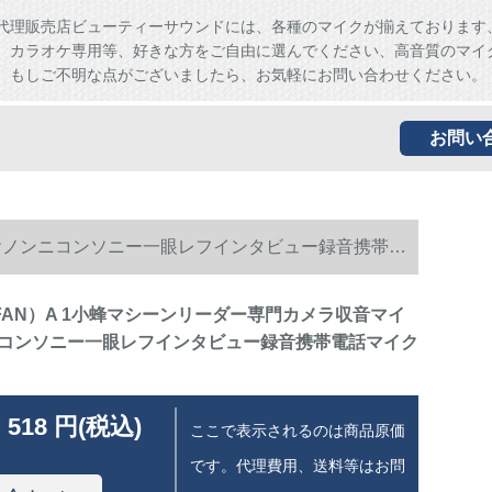
代理販売店ビューティーサウンドには、各種のマイクが揃えております
、カラオケ専用等、好きな方をご自由に選んでください、高音質のマイ
。もしご不明な点がございましたら、お気軽にお問い合わせください。
お問い
キヤノンニコンソニー一眼レフインタビュー録音携帯電
FAN）A 1小蜂マシーンリーダー専門カメラ収音マイ
コンソニー一眼レフインタビュー録音携帯電話マイク
 518 円(税込)
ここで表示されるのは商品原価
です。代理費用、送料等はお問