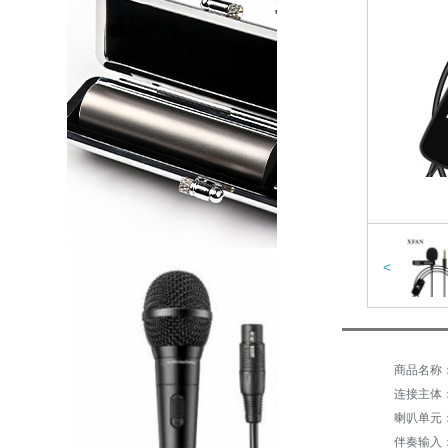
<
商品名称：
喇叭单元
伴奏输入：