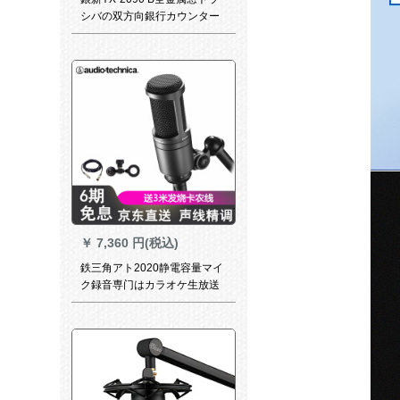
シバの双方向銀行カウンター
病院駅の有料窓口拡声器の大
出力ケ-ブマクの窓口
￥
7,360 円(税込)
鉄三角アト2020静電容量マイ
ク録音専门はカラオケ生放送
キャスターで全セト録音カー
ドです。携帯帯の電話のパソ
コで通用する早手歌はマイク
専用のマイクを標準装備して
います。