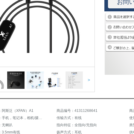
お問
>
阿斯泛（XFAN）A1
商品编号：41311268641
商
连接主体：手机，笔记本，相机/摄像机
传输方式：有线
使
：无喇叭
指向特征：全指向/无指向
类
3.5mm有线
扬声方式：耳机
供