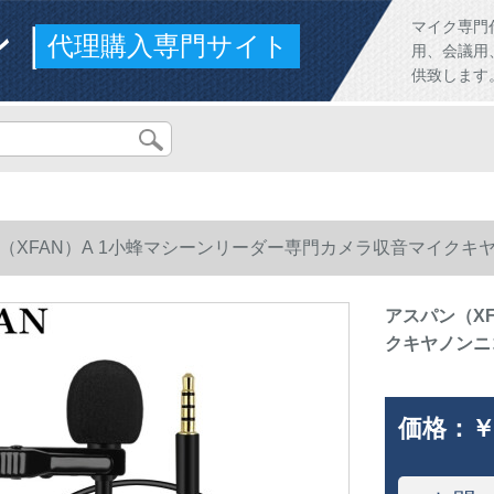
ンド
マイク専門
代理購入専門サイト
用、会議用
供致します
（XFAN）A 1小蜂マシーンリーダー専門カメラ収音マイク
アスパン（X
クキヤノンニ
価格：
￥