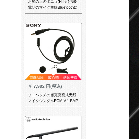
お尻の上のポニョ(Hifier)携帯
電話のマイク無線Bluetoothに
音声カドのマイクを内蔵しま
す。全国民K歌の震えアナウサ
が生放送します。コーンデザ
ンサのスッポン一体のシャン
トK歌宝のバラの金
￥
7,992 円(税込)
ソニハッチの襟克克克式无线
マイクシングルECM-V 1 BMP