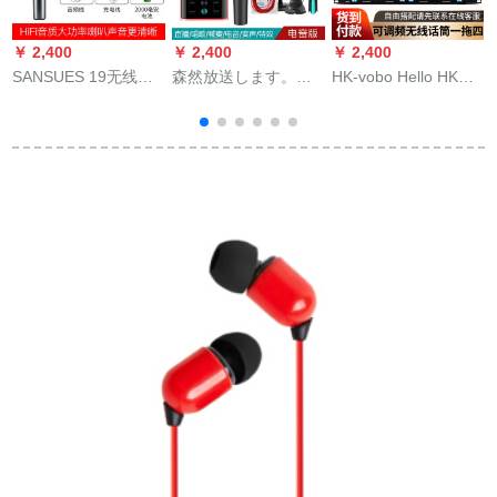
￥ 2,400
￥ 2,400
￥ 2,400
￥
SANSUES 19无线ブ
森然放送します。二
HK-vobo Hello HK
ティックカーリング
代目电音版の外付け
669専门のワイファイ
U
ディオ一体マイクK歌
オーディックは全国
は4 Uの周波数を调整
神器车载深空灰
民のためにカラオケ
します。K歌マキ出演
の携帯电话のマイク
会议舞台の家族カラ
の速さを手に振って
オケの头に4つの襟の
生放送します。
胸麦をつけます。