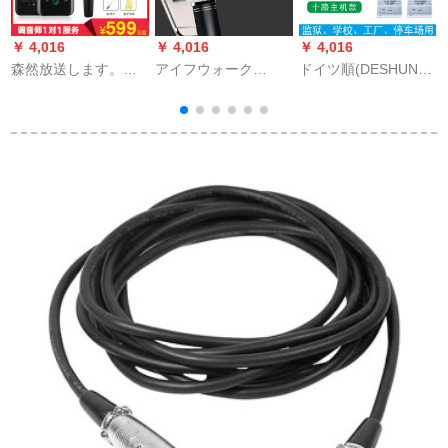
￥ 4,016
￥ 4,016
￥ 4,016
￥
森然放送します。二
アイフウォーク
ドイツ順(DESHUN)
代目ミニカドドの携
（IPHOX）携帯帯電
来邦LonBon内部オフ
帯電話で、麦通用の
話マイク全国民カラ
ルの工場の駐車場は5
全国民カラオケコン
オケ子供オーストリ
番のホーストLBW-10
B
ピュータキスタのマ
アデュイク一体歌唱
刑務所の病院に対し
イクアンdroidさんが
神器ワイヤレットト
てLBW-10を話しま
歌ってくれて録音し
ゥルス家庭ktv変声器
す。
たマイクを生放送し
生放送星空ブラク
ます。ミニ+E 300さ
んはマックスの公式
標準装備を持ってい
ます。