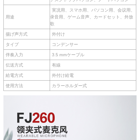
実况用、スマホ用、パソコン用、会议用、
用途
录音用、ゲーム音声、カードセット、外放
歌
揚げ声方式
外付け
タイプ
コンデンサー
伴奏入力
3.5 mmケーブル
伝送方式
有線
給電方式
外付け給電
使用方法
カラーホルダー式