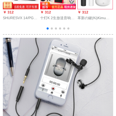
￥ 312
￥ 312
￥ 312
￥
SHURESVX 14/PGA
十灯K 2生放送音响カ
革新の鍵(Ki)Kimu
仙
31Ӣド装着式ワイヤ
ードドットコム携帯
009无线マイク家庭用
レク専门ステージ演
电话のパソコン共通
テレビアンK歌神器第
出専门
の早手で麦を叫んで
二家庭カラオケ会议
歌を歌っています。
マイク白ダイバース
地鶏ゲムの音响専用
セト
の外付け设备の変声
器室内キャスターセ
バスジット【ラッキ
トラック】