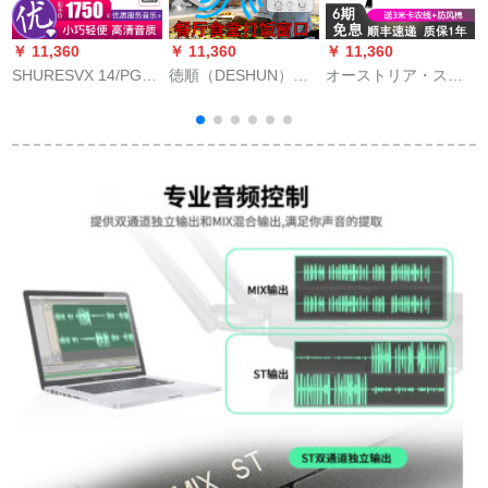
￥ 11,360
￥ 11,360
￥ 11,360
￥
SHURESVX 14/PGA
徳順（DESHUN）料
オーストリア・ステ
31 CVL TRニーグ講
理人伝菜窓口トレン
ィディック·カーメン·
演授业(chect)ジット
バースタッドシェフ
デビュー·サイ一眼レ
无线电子メック
食堂食事代所拡大音
フレコーディング·マ
器双方向5瓦：
イク
236+内線2 m線