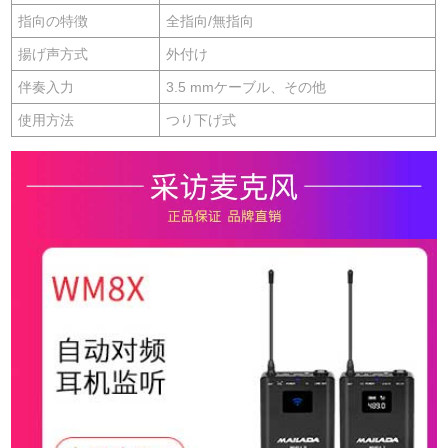
指向の特徴
全指向/無指向
揚げ声方式
外付け
伴奏入力
3.5 mmケーブル、その他
使用方法
つり下げ式