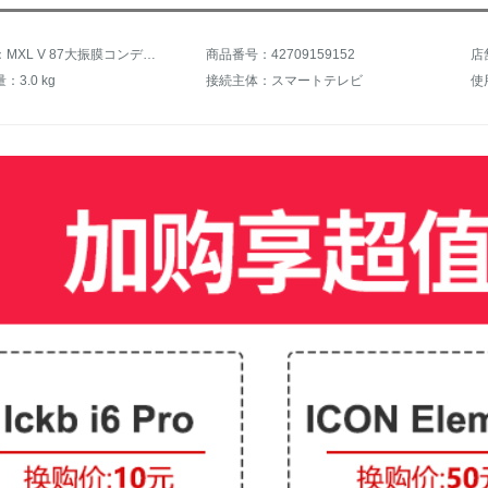
商品名称：MXL V 87大振膜コンデンサーマイクボーカル楽器K歌マイクセットコンデンサーマイク生放送キャスターマイクマイク録音専用設備midiplus studio-mセット
商品番号：42709159152
店
3.0 kg
接続主体：スマートテレビ
使