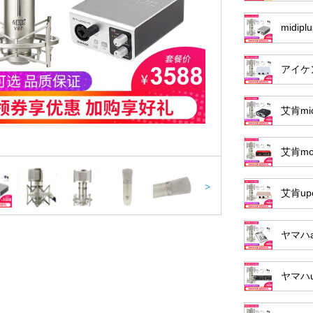
midipl
アイケン
艾肯mi
艾肯mo
>
艾肯up
ヤマハa
ヤマハu