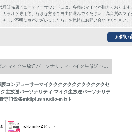
代理販売店ビューティーサウンドには、各種のマイクが揃えております
、カラオケ専用等、好きな方をご自由に選んでください、高音質のマイ
。もしご不明な点がございましたら、お気軽にお問い合わせください。
お問い
ンダン·マイク生放送パーソナリティ·マイク生放送パー
87大振膜コンデューサーマイククククククククククククセ
イク生放送パーソナリティ·マイク生放送パーソナリテ
门设备midiplus studio-mセト
様
ickb miki-2セット