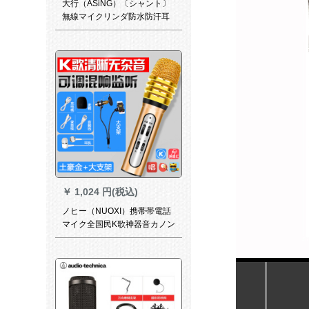
大行（ASiNG）〔シャント〕
無線マイクリンダ防水防汗耳
掛式動感自動転車スポスポー
ツツムのスッポン
￥
1,024 円(税込)
ノヒー（NUOXI）携帯帯電話
マイク全国民K歌神器音カノン
ドキャクター・パッシタ付の
マリンポーリングミュージッ
クビデオアウトレット