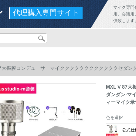
ンド
マイク専門
代理購入専門サイト
用、会議用
供致します
V 87大振膜コンデューサーマイククククククククククククセダ
マイク录音専门设备midiplus studio-mセト
MXL V 
ダンダン·マ
ィーマイク录音専
色を選択
公式仕