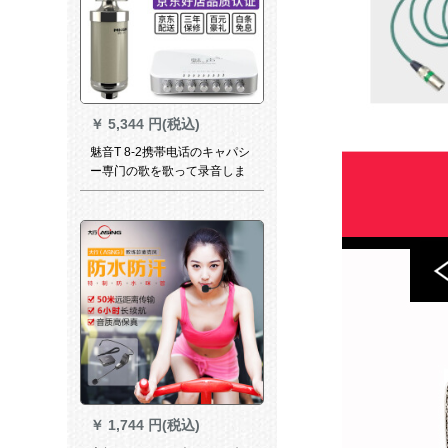
￥
5,344 円(税込)
魅音T 8-2携帯电话のキャパシ
ー専门の歌を歌って录音しま
す。マイクを生放送します。
全セクトのパソコンの外付け
の音响カードドMS-2グーレー
￥
1,744 円(税込)