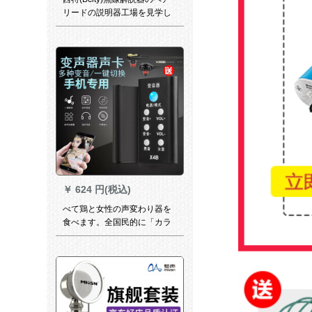
リードの説明器工場を見学し
て、政府の案内人の無線解説
器を見て学びます。複数の同
時通訳に5つのイヤホーンを追
加します。
￥
624 円(税込)
べて鶏と女性の声変わり器を
食べます。全国民的に「カラ
オケの速さ」は音を震わせて
呼びます。