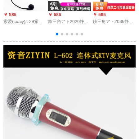
￥ 585
￥ 585
￥ 585
￥
索爱(soaiy)s-29索爱
鉄三角アト2020静電
鉄三角アト2035静電
B
拡声器はジットの教
容量マイク録音専门
容量マイコはキャプ
U
师用ケベルブロック
はカラオケ生放送キ
ターの携帯電話で外
ク
を标准装备していま
ャスターで全セト録
付けオーカドドを生
U
す。
音カードです。携帯
放送して歌を録音し
帯の電話のパソコで
ます。マイクの専门
通用する早手歌はマ
设备はみななで森然
イク専用のマイクを
と放送します。
標準装備していま
す。