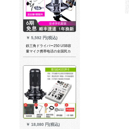
￥
5,592 円(税込)
鉄三角ドライバー250 USB容
量マイク携帯电话の全国民カ
ラオケ录音パソコ専门マイク
神器ラジオの吹替え录音歌设
备キーパーが歌うAndroid携带
帯セト
￥
18,080 円(税込)