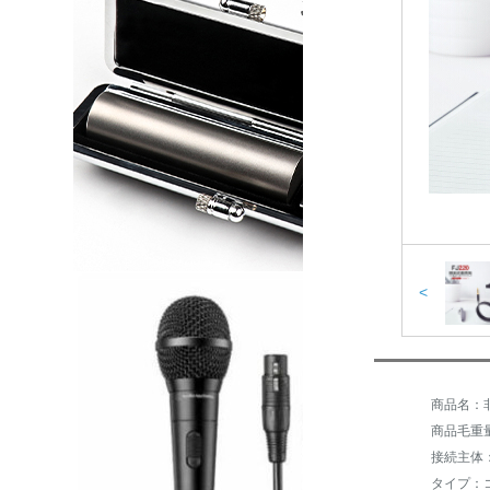
<
商品毛重量：
タイプ：