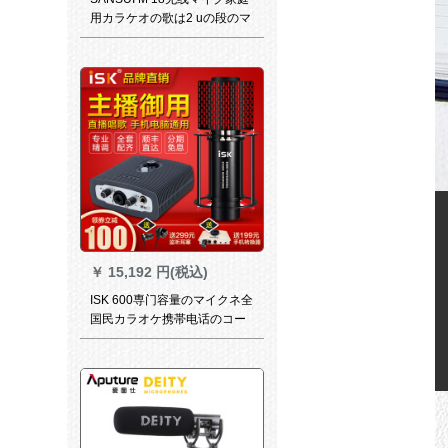
用カラケオの歌は2 uの段のマ
イク屋外ステージではビデオ
のカラオケ専门で标准版で
す。
￥
15,192 円(税込)
ISK 600専门容量のマイクネ全
国民カラオケ携帯电话のコー
ンピジューの素早さは音を立
てて生放送しています。ピル
マイトといいます。マイクの
イケンの音カドのスポットラ
イト汎用ISK 600ロケト+アイ
ケツ