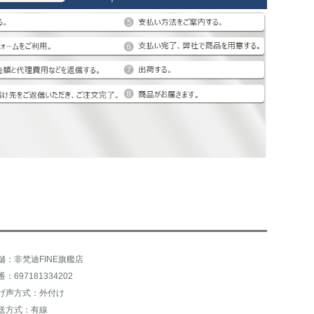
舗：非梵迪FINE旗艦店
：697181334202
げ声方式：外付け
送方式：有線