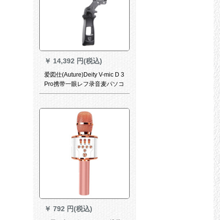
￥
14,392 円(税込)
爱図仕(Auture)Deity V-mic D 3
Pro携带一眼レフ录音麦パソコ
ンビデオーV-mic D 3 Pro
Location Kit
￥
792 円(税込)