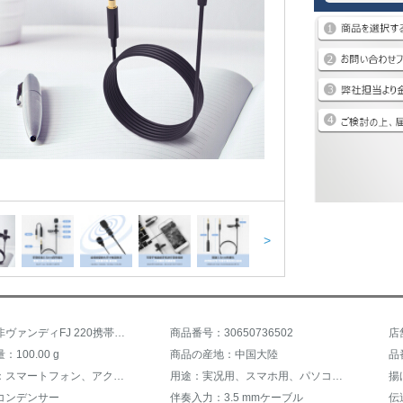
>
商品名：非ヴァンディFJ 220携帯型パソコンゲームリーダー、マイク録音生放送ビデオキャパシタ黒
商品番号：30650736502
店
100.00 g
商品の産地：中国大陸
品番
接続主体：スマートフォン、アクティブスピーカー、デスクトップパソコン、ノートパソコン
用途：実况用、スマホ用、パソコン用、会议用、录音用、ゲーム音声、カードセット、外放歌
揚
コンデンサー
伴奏入力：3.5 mmケーブル
伝