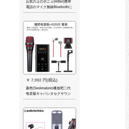
お尻の上のポニョ(Hifier)携帯
電話のマイク無線Bluetoothに
音声カドのマイクを内蔵しま
す。全国民K歌の震えアナウサ
が生放送します。コーンデザ
ンサのスッポン一体のシャン
トK歌宝のバラの金
￥
7,992 円(税込)
森然(Seeknature)播放吧二代
电音版キャパシタセクサウン
ドカード映写客快播呼麦录音K
歌唱播吧二代电音版+A 2020
セスト电音版(赤)