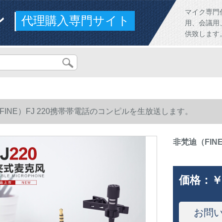
ンド
マイク専門
代理購入専門サイト
用、会議用
供致します
FINE）FJ 220携帯帯電話のコンピルを生放送します。
非梵迪（FIN
価格：
￥
お問