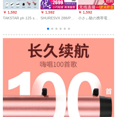
￥ 1,592
￥ 1,592
￥ 1,592
￥
TAKSTAR ph 125 s全
SHURESVX 288/PG
小さぃ馳の携帯電話
徳
国民的K歌携帯帯電話
58 PG 28第二無線マ
の子供供のマイク一
マイク神器生放送歌
イク会議用スピチ家
体の歌の神器の全国
唱設備サーウドカー
庭用歌結婚式ハンド
民のk歌の宝の無線
ドドドドップAndroid
ンドMSVX 288/PG
Bluetoothの家庭ktvは
泛用マイク容量麦高
58
オーストリアディー
1
貴金＋モニルター
のバラの金＋髪を防
用
ぐために麦のカバー
を噴き出します（標
準版）。