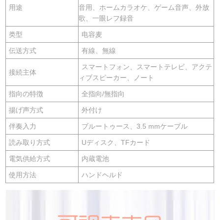
用途
音用、ホームカラオケ、ゲーム音声、外放
歌、一眼レフ録音
类型
电容麦
伝送方式
有線、無線
スマートフォン、スマートテレビ、アクテ
接続主体
ィブスピーカー、ノート
指向の特徴
全指向/無指向
揚げ声方式
外付け
伴奏入力
ブルートゥース、3.5 mmケーブル
読み取り方式
Uディスク、TFカード
電気供給方式
内蔵電池
使用方法
ハンドヘルド