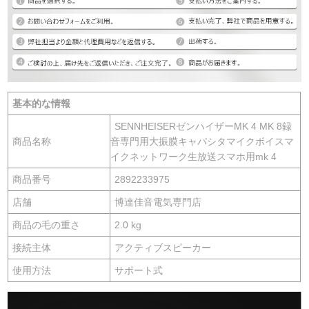
基本的な情報
SENNHEISERゼンハイザーMK 4 MK 8録
商品名称
音専門用大振膜キャパシタマイクボイスマ
イクネットワーク生放送スマホ用mk 4
商品番号
2892233975
店舗
博達佳音電気専門店
商品の毛の重さ
2.0 kg
接続主体
アクティブスピーカー
使用方法
サポート式