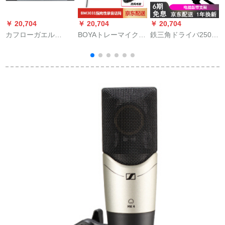
￥ 20,704
￥ 20,704
￥ 20,704
￥
カフローガエル
BOYAトレーマイクソ
鉄三角ドライバ250
（KFW）U 4600シリ
ニ-マイクの一眼レフ
USB容量マイク携帯
ーズは4无线のマイク
メール「マイク」の
电话の全国民カラオ
を引いて腰にガチー
指向性録音マイクを
ケ录音パソコ専门门
ショウの首の会议の
生の中で継続しま
マイクギタ神器ラジ
讲演の育成训练会议
す。マイク専门の集
オの吹替え录音歌设
を行います。FMマイ
音博雅BY-BM 3031の
备のキーパーが歌を
クKTVマイクU 4600
テ-プと利得机能のマ
うたうパソコン版サ
C
イクです。
ポトラックトラック