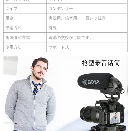
タイプ
コンデンサー
用途
実況用、録音用、一眼レフ録音
伝送方式
有線
電気供給方式
電池の交換が可能です。
使用方法
サポート式