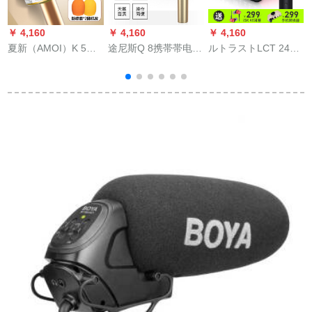
￥ 4,160
￥ 4,160
￥ 4,160
￥
夏新（AMOI）K 5マ
途尼斯Q 8携帯帯电话
ルトラストLCT 240
イク携帯電話のマイ
のマイクラの歌
PROマイク携帯帯オ·
ー
ク無線マイク全国民
Bluetoothスピカの无
ディープ·セバス生放
カラオケ神器無線
线マイクテレビK歌の
送K歌叫テープ全设备
Bluetooth生放送ママ
神器のマイクの音响
パソン通用客思K
はアプロAndroid土豪
は一体でカラオケの
50+240 pro
金を身につけていま
シャインパンの金を
す。
掌する。