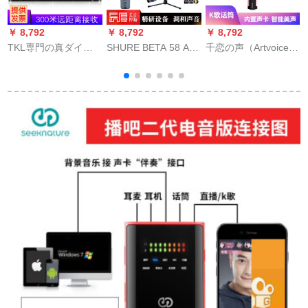
￥ 8,792
￥ 8,792
￥ 8,792
￥
TKL専門の真ダイバ
SHURE BETA 58 A墨
千恋の声（Artvoice）
ーシティ無線マイク
产のワルヤシリーズ
スマホは無線マイク
は二家庭KTVマイク
で家庭用K歌ギタの弾
で携帯電話でカラオ
の大合唱長距離信号
き言叶りますな生放
デカを生放送しま
受信U段調ステージ演
送设备のフルセイト
す。
出司会会議室カラオ
のサドカードドドに
ケRX-80シャンパン
秋葉原の5メナートと
ゴールド
いうラインがありま
す。