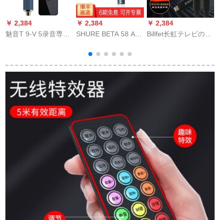
￥ 2,384
￥ 2,384
￥ 2,384
￥
魅音T 9-V 5录音専门
SHURE BETA 58 A専
Billfet长虹テレビの全
S
用棚级キャパパシク
门的な活动圏マイク
国民カラオケの无线
C
ブラザーズ伴奏外付
の舞台演出カラオケ
マイク金美科オース
けオ・デオカドセン
専门用ケベルベルマ
トリアM 1 C 1のテレ
K
携帯帯生中継キータ
イクシームベル58
ビィのマイクはつけ
设备震音速K歌マキT
a+デスホット+胜ち6
ます2麦のプロシュー
9-6(セト)ブラケット
mキーパーノレイン
トを使います。