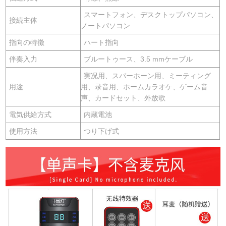
スマートフォン、デスクトップパソコン、
接続主体
ノートパソコン
指向の特徴
ハート指向
伴奏入力
ブルートゥース、3.5 mmケーブル
実况用、スパーホーン用、ミーティング
用途
用、录音用、ホームカラオケ、ゲーム音
声、カードセット、外放歌
電気供給方式
内蔵電池
使用方法
つり下げ式