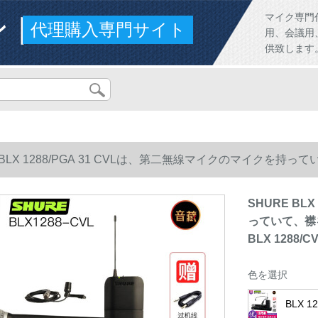
ンド
マイク専門
代理購入専門サイト
用、会議用
供致します
E BLX 1288/PGA 31 CVLは、第二無線マイクのマイク
X 1288/CVL（1ハド+1ピン）を使っています。
SHURE BL
っていて、襟
BLX 128
色を選択
BLX 