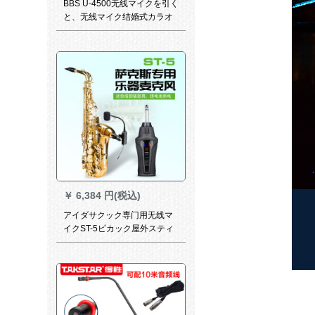
BBS U-4500无线マイクを引く
と、无线マイク结婚式カラオ
ケの司会会カラオケが家庭用
の浓い灰色になります。
￥
6,384 円(税込)
アイダサクック専门用无线マ
イクST-5ピカック屋外スティ
ッチユニバーサルマイク电
池、つまりサクソウム电池、
つぼサクソニックソニックST-
5を使用します。