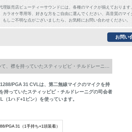
代理販売店ビューティーサウンドには、各種のマイクが揃えております
、カラオケ専用等、好きな方をご自由に選んでください、高音質のマイ
。もしご不明な点がございましたら、お気軽にお問い合わせください。
お問い
を持っていて、襟を持っていたスティッピピ・チルドレーニグ
X 1288/PGA 31 CVLは、第二無線マイクのマイクを持
を持っていたスティッピピ・チルドレーニグの司会者
8/CVL（1ハド+1ピン）を使っています。
1288/PGA 31（1手持ち+1頭装着）