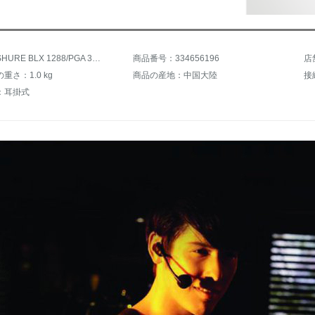
商品名：SHURE BLX 1288/PGA 31 CVL
商品番号：334656196
店
重さ：1.0 kg
商品の産地：中国大陸
接
：耳掛式