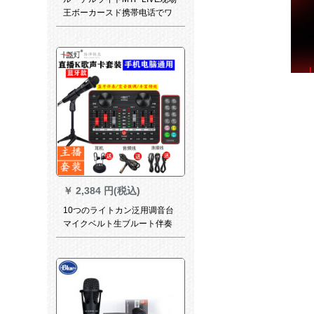
王ボーカースド携帯电话でワ
ンタッチ设备を持っていま
す。バンドMTP LIVE现场王
￥
2,384 円(税込)
10つのライトカン泛用调音台
マイクベルト生ブルート伴奏
G 1调音台サウドカドドド