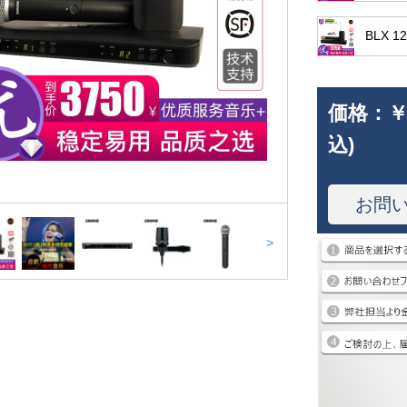
BLX 
価格：
￥
込)
お問
>