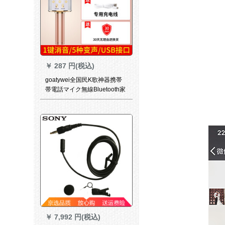
￥
287 円(税込)
goatywei全国民K歌神器携帯
帯電話マイク無線Bluetooth家
庭用歌を歌う子にマイクは
オ・ディオという一体型のパ
ソコディック汎用家庭用カラ
オケ【簡易版】土豪金を持
つ。
￥
7,992 円(税込)