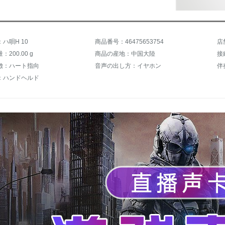
ハ唄H 10
商品番号：46475653754
店
200.00 g
商品の産地：中国大陸
徴：ハート指向
音声の出し方：イヤホン
伴
：ハンドヘルド