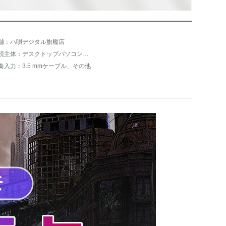
舗：ハ唄デジタル旗艦店
接続主体：デスクトップパソコン、ノートパソコン
奏入力：3.5 mmケーブル、その他