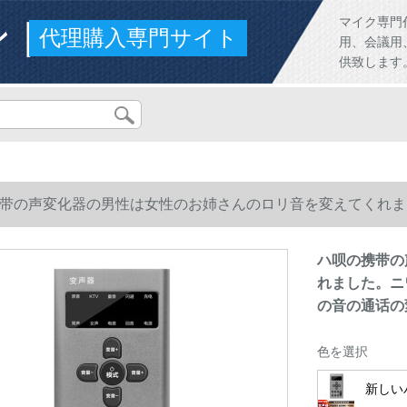
ンド
マイク専門
代理購入専門サイト
用、会議用
供致します
带の声変化器の男性は女性のお姉さんのロリ音を変えてくれま
の音の通话の変音のソフト。
ハ呗の携带の
れました。ニ
の音の通话の
色を選択
新しい