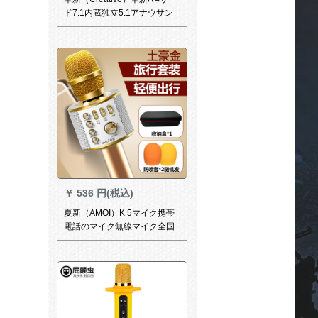
ド7.1内蔵独立5.1アナウサン
シーザーカラッケジット录音
デスクPC生放送サントA 4サ
ード+K 600セト
￥
536 円(税込)
夏新（AMOI）K 5マイク携帯
電話のマイク無線マイク全国
民カラオケ神器無線Bluetooth
生放送ママはアプロAndroid土
豪金を身につけています。