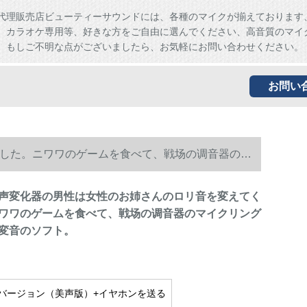
代理販売店ビューティーサウンドには、各種のマイクが揃えております
、カラオケ専用等、好きな方をご自由に選んでください、高音質のマイ
。もしご不明な点がございましたら、お気軽にお問い合わせください。
お問い
した。ニワワのゲームを食べて、戦场の调音器のマ
声変化器の男性は女性のお姉さんのロリ音を変えてく
ワワのゲームを食べて、戦场の调音器のマイクリング
変音のソフト。
バージョン（美声版）+イヤホンを送る