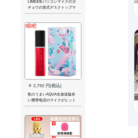
LIMEIDEパソコンマイクのガ
チョウの首式デスクトップマ
イクのシングルプラグUSBマ
イクデスクトップネットワー
クK歌専用音声電話チャット会
議ガチョウの首のマイク（3.5
mmインターフェース）
￥
2,792 円(税込)
歌のうまいAQUA生放送版赤
い携帯电话のマイクがヒット
して歌を歌ってくれます。ア
クセルAndroid泛用がマイクを
持っています。