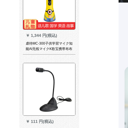
￥
1,344 円(税込)
虐待MC-300子供学習マイク知
能AI无线マイクK歌宝携带布布
鲁トゥルス歌を歌にする子供
朗読主宰AI版【8 Gメモカド
+マッカバーを送る】
￥
111 円(税込)