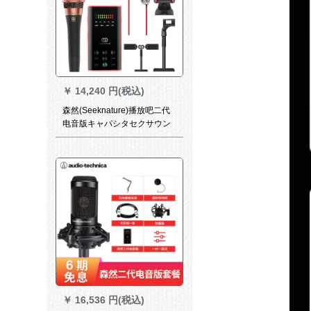
￥
14,240 円(税込)
森然(Seeknature)播放吧二代
电音版キャパシタセクサウン
ドカード映写客快播呼麦录音K
歌歌歌唱播吧二代电音版+SR
7 Vサントラ版(赤)
￥
16,536 円(税込)