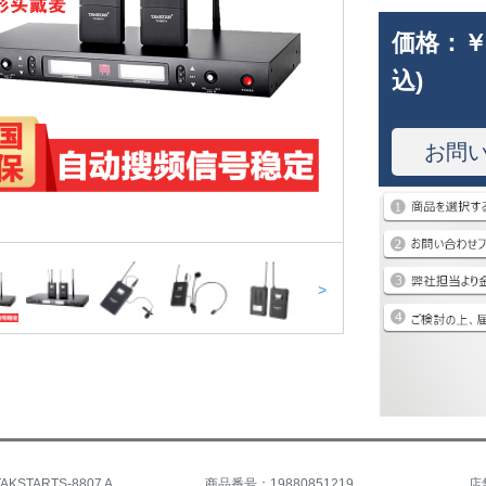
価格：
￥
込)
お問
>
KSTARTS-8807 A
商品番号：19880851219
店