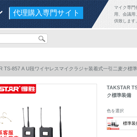
ンド
マイク専門
代理購入専門サイト
用、会議用
供致します
AR TS-857 A U段ワイヤレスマイクラジャ装着式一引二麦ク標
TAKSTAR
ク標準装備
色を選択
標準装