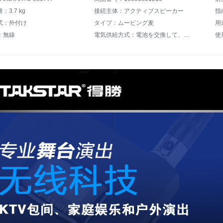
3.7 kg
接続主体：アクティブスピーカー
指
式：外付け
タイプ：ムービング麦
用
：無線
電気供給方式：電池を交換して、外部に電気を供給することができます。
使