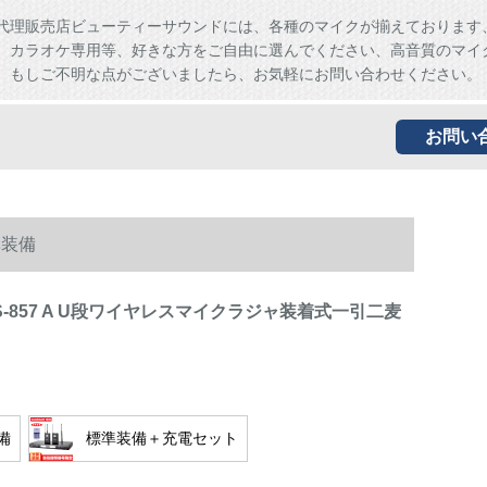
代理販売店ビューティーサウンドには、各種のマイクが揃えております
、カラオケ専用等、好きな方をご自由に選んでください、高音質のマイ
。もしご不明な点がございましたら、お気軽にお問い合わせください。
お問い
準装備
 TS-857 A U段ワイヤレスマイクラジャ装着式一引二麦
備
標準装備＋充電セット