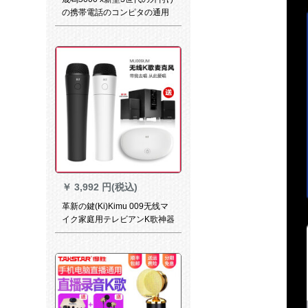
の携帯電話のコンピタの通用
する生放送の音カドは1キーボ
ードの電気音を歩くで、音の
変化の速さの手の火山の映り
のお客さんの全国民のK歌の調
音台の音カド
￥
3,992 円(税込)
革新の鍵(Ki)Kimu 009无线マ
イク家庭用テレビアンK歌神器
第二家庭カラオケ会议マイク
白ダイバースセト