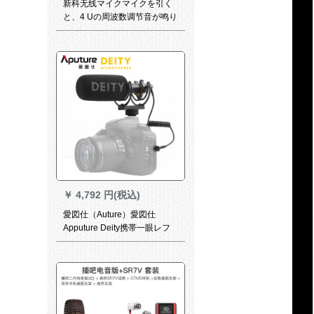
新科无线マイクマイクを引く
と、4 Uの周波数调节音が鸣り
ます。専门会议のデカストに
は、襟を持って、ガチショウ
の首を胁かすKTVスピリット
会员がトレニング2会议を行
う。
￥
4,792 円(税込)
愛図仕（Auture）愛図仕
Apputure Deity携帯一眼レフ
録音麦パソコンビデオマイク
V-mic D 3