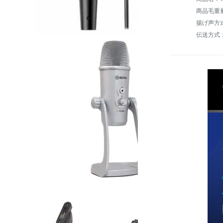
商品毛重量：
揚げ声方
伝送方式