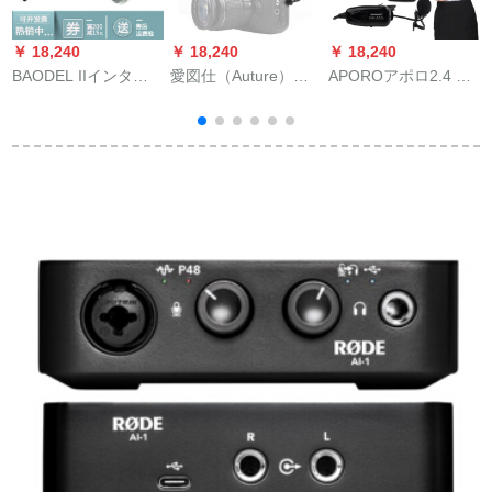
￥ 18,240
￥ 18,240
￥ 18,240
￥
BAODEL IIインタ
愛図仕（Auture）愛
APOROアポロ2.4 G
i
ビ、マイクマイク+3
図仕Apputure Deity携
ワイヤレスリーダー
メセルグリップ+マイ
帯一眼レフ録音麦パ
シップマイクマイク
ク
ソコンビデオマイク
マイクマイクを使っ
V-mic D 3
て、ビデオを生放送
します。